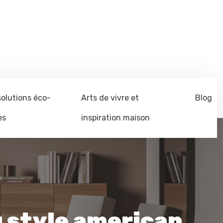
solutions éco-
Arts de vivre et
Blog
es
inspiration maison
u style american