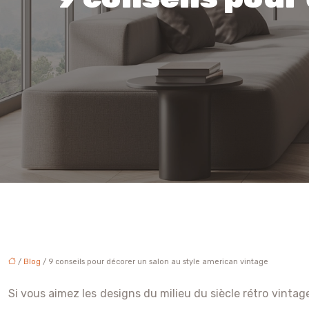
/
Blog
/ 9 conseils pour décorer un salon au style american vintage
Si vous aimez les designs du milieu du siècle rétro vintage